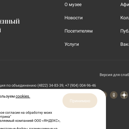
О музее
Аф
Новости
Кол
ВЕННЫЙ
Й
Посетителям
Пуб
Услуги
Вак
Версия для сла
я по объединению (4822) 34-83-39, +7 (904) 004-96-46
пользуем
cookies.
Принимаю
ое согласие на обработку моих
етрика"
тавляемый компанией ООО «ЯНДЕКС»,
 текстовые файлы, размещаемые на