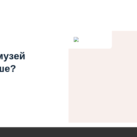
музей
ше?