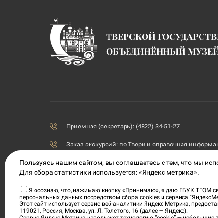
ТВЕРСКОЙ ГОСУДАРСТ
ОБЪЕДИНЁННЫЙ МУЗЕ
Приемная (секретарь): (4822) 34-51-27
Заказ экскурсий:
по Твери и справочная информаци
priemnaya@tvermuzeum.ru
Пользуясь нашим сайтом, вы соглашаетесь с тем, что мы ис
Для сбора статистики используется: «Яндекс метрика».
170100, Тверская область, г. Тверь, ул. Советская, 5
Я осознаю, что, нажимаю кнопку «Принимаю», я даю ГБУК ТГОМ св
персональных данных посредством сбора cookies и сервиса "ЯндексМ
Политика конфиденциальности
Этот сайт использует сервис веб-аналитики Яндекс Метрика, предос
119021, Россия, Москва, ул. Л. Толстого, 16 (далее — Яндекс).
Согласие на обработку персональных данных
Сервис Яндекс Метрика использует технологию “cookie” — небольшие