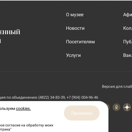
О музее
Аф
Новости
Кол
ВЕННЫЙ
Й
Посетителям
Пуб
Услуги
Вак
Версия для сла
я по объединению (4822) 34-83-39, +7 (904) 004-96-46
пользуем
cookies.
Принимаю
ое согласие на обработку моих
етрика"