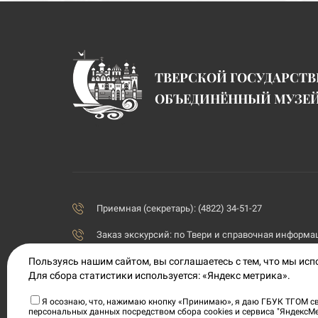
ТВЕРСКОЙ ГОСУДАРСТ
ОБЪЕДИНЁННЫЙ МУЗЕ
Приемная (секретарь): (4822) 34-51-27
Заказ экскурсий:
по Твери и справочная информаци
priemnaya@tvermuzeum.ru
Пользуясь нашим сайтом, вы соглашаетесь с тем, что мы ис
Для сбора статистики используется: «Яндекс метрика».
170100, Тверская область, г. Тверь, ул. Советская, 5
Я осознаю, что, нажимаю кнопку «Принимаю», я даю ГБУК ТГОМ св
персональных данных посредством сбора cookies и сервиса "ЯндексМ
Политика конфиденциальности