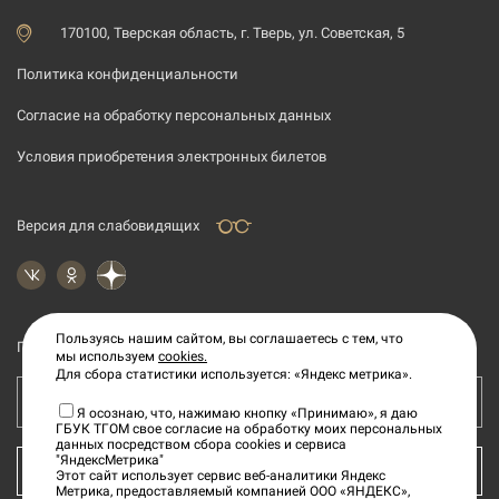
170100, Тверская область, г. Тверь, ул. Советская, 5
Политика конфиденциальности
Согласие на обработку персональных данных
Условия приобретения электронных билетов
Версия для слабовидящих
Пользуясь нашим сайтом, вы соглашаетесь с тем, что
Подпишитесь на рассылку новостей
мы используем
cookies.
Для сбора статистики используется: «Яндекс метрика».
Ваш e-mail адрес
Я осознаю, что, нажимаю кнопку «Принимаю», я даю
ГБУК ТГОМ свое согласие на обработку моих персональных
данных посредством сбора cookies и сервиса
"ЯндексМетрика"
КУПИТЬ БИЛЕТ
Этот сайт использует сервис веб-аналитики Яндекс
Метрика, предоставляемый компанией ООО «ЯНДЕКС»,