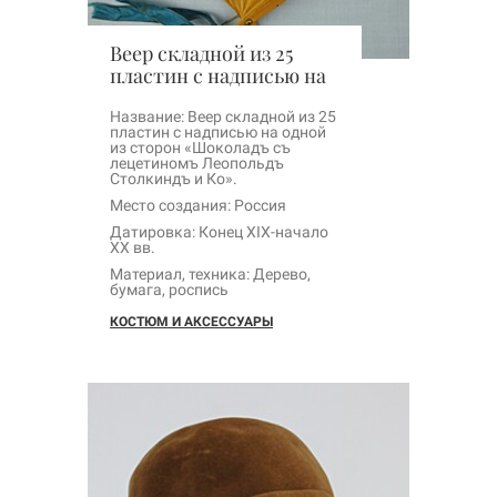
Веер складной из 25
пластин с надписью на
одной из сторон
«Шоколадъ съ
Название: Веер складной из 25
пластин с надписью на одной
лецетиномъ Леопольдъ
из сторон «Шоколадъ съ
Столкиндъ и Кo
лецетиномъ Леопольдъ
Столкиндъ и Кo».
Место создания: Россия
Датировка: Конец XIX-начало
XX вв.
Материал, техника: Дерево,
бумага, роспись
КОСТЮМ И АКСЕССУАРЫ