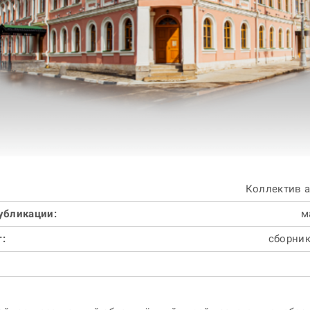
Коллектив 
убликации:
м
:
сборник