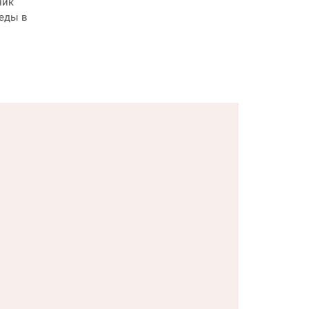
ник
еды в