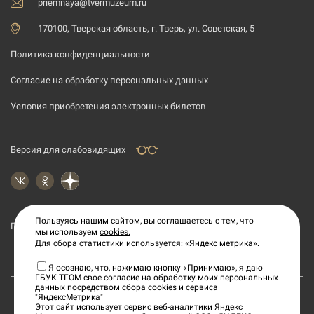
priemnaya@tvermuzeum.ru
170100, Тверская область, г. Тверь, ул. Советская, 5
Политика конфиденциальности
Согласие на обработку персональных данных
Условия приобретения электронных билетов
Версия для слабовидящих
Пользуясь нашим сайтом, вы соглашаетесь с тем, что
Подпишитесь на рассылку новостей
мы используем
cookies.
Для сбора статистики используется: «Яндекс метрика».
Ваш e-mail адрес
Я осознаю, что, нажимаю кнопку «Принимаю», я даю
ГБУК ТГОМ свое согласие на обработку моих персональных
данных посредством сбора cookies и сервиса
"ЯндексМетрика"
КУПИТЬ БИЛЕТ
Этот сайт использует сервис веб-аналитики Яндекс