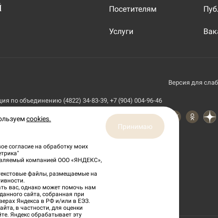
Й
Посетителям
Пуб
Услуги
Вак
Версия для сла
я по объединению (4822) 34-83-39, +7 (904) 004-96-46
пользуем
cookies.
Принимаю
ое согласие на обработку моих
етрика"
тавляемый компанией ООО «ЯНДЕКС»,
 текстовые файлы, размещаемые на
ивности.
ть вас, однако может помочь нам
данного сайта, собранная при
верах Яндекса в РФ и/или в ЕЭЗ.
йта, в частности, для оценки
йте. Яндекс обрабатывает эту