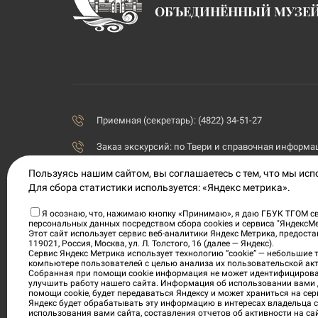
ОБЪЕДИНЁННЫЙ МУЗЕ
Приемная (секретарь): (4822) 34-51-27
Заказ экскурсий:
по Твери и справочная информаци
Пользуясь нашим сайтом, вы соглашаетесь с тем, что мы ис
priemnaya@tvermuzeum.ru
Для сбора статистики используется: «Яндекс метрика».
170100, Тверская область, г. Тверь, ул. Советская, 5
Я осознаю, что, нажимаю кнопку «Принимаю», я даю ГБУК ТГОМ св
персональных данных посредством сбора cookies и сервиса "ЯндексМ
Политика конфиденциальности
Этот сайт использует сервис веб-аналитики Яндекс Метрика, предос
119021, Россия, Москва, ул. Л. Толстого, 16 (далее — Яндекс).
Согласие на обработку персональных данных
Сервис Яндекс Метрика использует технологию “cookie” — небольшие
компьютере пользователей с целью анализа их пользовательской акт
Собранная при помощи cookie информация не может идентифицирова
Условия приобретения электронных билетов
улучшить работу нашего сайта. Информация об использовании вами 
помощи cookie, будет передаваться Яндексу и может храниться на сер
Яндекс будет обрабатывать эту информацию в интересах владельца са
использования вами сайта, составления отчетов об активности на са