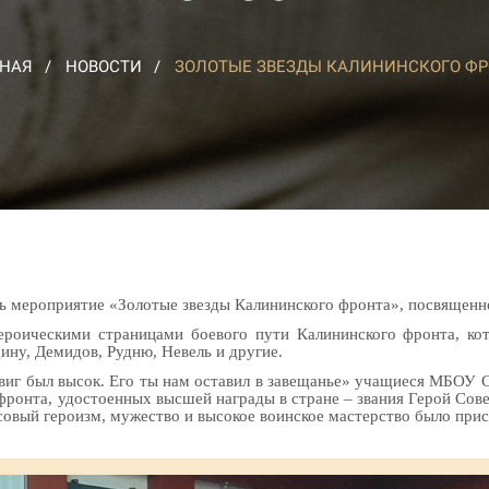
ВНАЯ
НОВОСТИ
ЗОЛОТЫЕ ЗВЕЗДЫ КАЛИНИНСКОГО ФР
сь мероприятие «Золотые звезды Калининского фронта», посвященн
ероическими страницами боевого пути Калининского фронта, ко
ину, Демидов, Рудню, Невель и другие.
двиг был высок. Его ты нам оставил в завещанье» учащиеся МБОУ 
ронта, удостоенных высшей награды в стране – звания Герой Сове
овый героизм, мужество и высокое воинское мастерство было прис