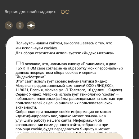
Версия для слабовидящих
Пользуясь нашим сайтом, вы соглашаетесь с тем, что
Подпишитесь на рассылку новостей
мы используем
cookies.
Для сбора статистики используется: «Яндекс метрика».
Ваш e-mail адрес
Я осознаю, что, нажимаю кнопку «Принимаю», я даю
ГБУК ТГОМ свое согласие на обработку моих персональных
данных посредством сбора cookies и сервиса
"ЯндексМетрика"
КУПИТЬ БИЛЕТ
Этот сайт использует сервис веб-аналитики Яндекс
Метрика, предоставляемый компанией ООО «ЯНДЕКС»,
119021, Россия, Москва, ул. Л. Толстого, 16 (далее — Яндекс).
Сервис Яндекс Метрика использует технологию “cookie” —
небольшие текстовые файлы, размещаемые на компьютере
пользователей с целью анализа их пользовательской
активности.
Собранная при помощи cookie информация не может
©
2026
«Тверской государственный объединенный
идентифицировать вас, однако может помочь нам
улучшить работу нашего сайта. Информация об
музей»
использовании вами данного сайта, собранная при
помощи cookie, будет передаваться Яндексу и может
храниться на серверах Яндекса в РФ и/или в ЕЭЗ. Яндекс
будет обрабатывать эту информацию в интересах