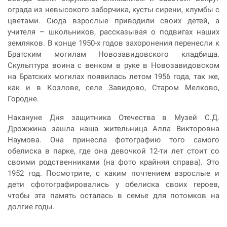
ограда из невысокого заборчика, кусты сирени, клумбы с
цветами. Сюда взрослые приводили своих детей, а
учителя – школьников, рассказывая о подвигах наших
земляков. В конце 1950-х годов захоронения перенесли к
Братским могилам Новозавидовского кладбища.
Скульптура воина с венком в руке в Новозавидовском
на Братских могилах появилась летом 1956 года, так же,
как и в Козлове, селе Завидово, Старом Мелково,
Городне.
Накануне Дня защитника Отечества в Музей С.Д.
Дрожжина зашла наша жительница Алла Викторовна
Наумова. Она принесла фотографию того самого
обелиска в парке, где она девочкой 12-ти лет стоит со
своими родственниками (на фото крайняя справа). Это
1952 год. Посмотрите, с каким почтением взрослые и
дети сфотографировались у обелиска своих героев,
чтобы эта память осталась в семье для потомков на
долгие годы.