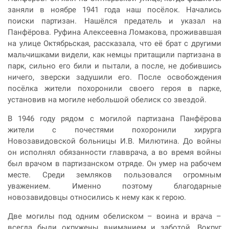
заняли в ноябре 1941 года наш посёлок. Начались
поиски партизан. Нашёлся предатель и указал на
Панфёрова. Руфина Алексеевна Ломакова, проживавшая
на улице Октябрьская, рассказала, что её брат с другими
мальчишками видели, как немцы притащили партизана в
парк, сильно его били и пытали, а после, не добившись
ничего, зверски задушили его. После освобождения
посёлка жители похоронили своего героя в парке,
установив на могиле небольшой обелиск со звездой.
В 1946 году рядом с могилой партизана Панфёрова
жители с почестями похоронили хирурга
Новозавидовской больницы И.В. Милютина. До войны
он исполнял обязанности главврача, а во время войны
был врачом в партизанском отряде. Он умер на рабочем
месте. Среди земляков пользовался огромным
уважением. Именно поэтому благодарные
новозавидовцы относились к нему как к герою.
Две могилы под одним обелиском – воина и врача –
всегда были окружены вниманием и заботой. Вокруг