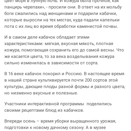
цвет моря в лунную ночь. И кожура была прочной, как
панцирь черепахи», - просили они. В ответ на их мольбу
боги сжалились над женщинами и подарили кабачки,
которые выросли на тех местах, куда падали капельки
пота с их лиц во время обработки каменистой почвы.
И в самом деле кабачок обладает этими
характеристиками: мягкая, вкусная мякоть, плотная
кожура, помогающая сохранить его до самой весны. Что
же касается цвета, то за века возделывания кожура
сильно изменилась в зависимости от сорта.
В 16 веке кабачок покорил и Россию. В настоящее время
в нашей стране культивируется почти 200 сортов этой
культуры, дающие плоды разной формы и разного цвета,
но низменно вкусные и полезные.
Участники интерактивной программы поделились
своими рецептами блюд из кабачков.
Впереди осень – время уборки выращенного урожая,
подготовки к новому дачному сезону. А в музее