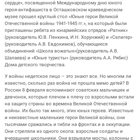
сердце», посвященной Международному дню юного
героя-антифашиста в Осташковском краеведческом
музее прошел круглый стол «Юные герои Великой
Отечественной войны 1941-1945 гг.», на который были
приглашены ребята из юнармейских отрядов «Ратник»
(руководитель Ю.В. Пенкина, И.Н. Хорунжий) и «Селигер»
(руководитель А.В. Евдокимов), обучающиеся
объединений «Школа вожатых»(руководитель А.В.
Шалаева) и «Юные туристы» (руководитель А.А. Рябис)
Дома детского творчества.
У войны недетское лицо – это знают все. Но многим ли
известно, сколько раз война не прошла мимо детей? В
России 8 февраля вспоминают советских мальчишек и
девчонок, которые плечом к плечу со взрослыми встали
на защиту страны во времена Великой Отечественной
войны. Их было так много, этих юных героев. Известные
и неизвестные маленькие герои Великой войны, они
тысячами сражались и гибли на фронтах и в оккупации.
Они стреляли из одного окопа: взрослые солдаты и
вчерашние школьники. Они взрывали мосты, колонны с