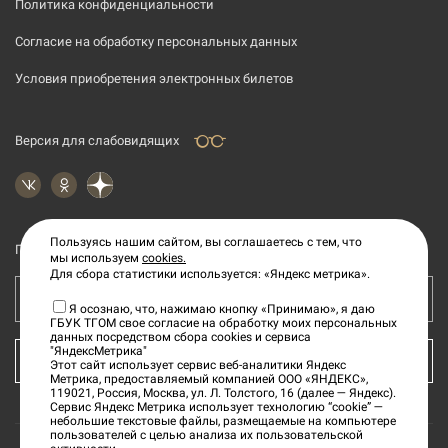
Политика конфиденциальности
Согласие на обработку персональных данных
Условия приобретения электронных билетов
Версия для слабовидящих
Пользуясь нашим сайтом, вы соглашаетесь с тем, что
Подпишитесь на рассылку новостей
мы используем
cookies.
Для сбора статистики используется: «Яндекс метрика».
Ваш e-mail адрес
Я осознаю, что, нажимаю кнопку «Принимаю», я даю
ГБУК ТГОМ свое согласие на обработку моих персональных
данных посредством сбора cookies и сервиса
"ЯндексМетрика"
КУПИТЬ БИЛЕТ
Этот сайт использует сервис веб-аналитики Яндекс
Метрика, предоставляемый компанией ООО «ЯНДЕКС»,
119021, Россия, Москва, ул. Л. Толстого, 16 (далее — Яндекс).
Сервис Яндекс Метрика использует технологию “cookie” —
небольшие текстовые файлы, размещаемые на компьютере
пользователей с целью анализа их пользовательской