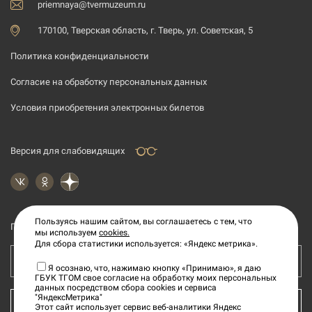
priemnaya@tvermuzeum.ru
170100, Тверская область, г. Тверь, ул. Советская, 5
Политика конфиденциальности
Согласие на обработку персональных данных
Условия приобретения электронных билетов
Версия для слабовидящих
Пользуясь нашим сайтом, вы соглашаетесь с тем, что
Подпишитесь на рассылку новостей
мы используем
cookies.
Для сбора статистики используется: «Яндекс метрика».
Ваш e-mail адрес
Я осознаю, что, нажимаю кнопку «Принимаю», я даю
ГБУК ТГОМ свое согласие на обработку моих персональных
данных посредством сбора cookies и сервиса
"ЯндексМетрика"
КУПИТЬ БИЛЕТ
Этот сайт использует сервис веб-аналитики Яндекс