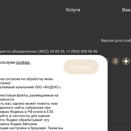
Услуги
Вак
Версия для сла
я по объединению (4822) 34-83-39, +7 (904) 004-96-46
пользуем
cookies.
Принимаю
ое согласие на обработку моих
етрика"
тавляемый компанией ООО «ЯНДЕКС»,
 текстовые файлы, размещаемые на
ивности.
ть вас, однако может помочь нам
данного сайта, собранная при
верах Яндекса в РФ и/или в ЕЭЗ.
йта, в частности, для оценки
йте. Яндекс обрабатывает эту
рвиса Яндекс Метрика.
ющие настройки в браузере. Также вы