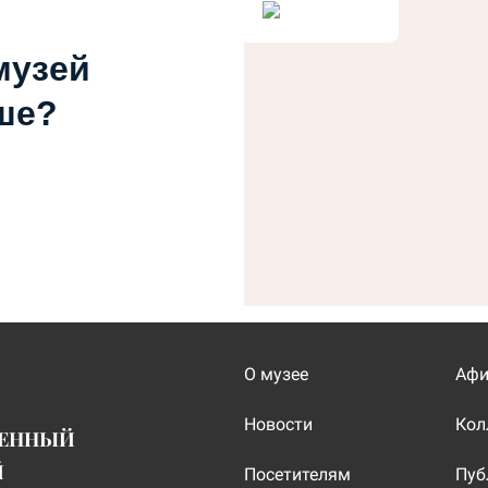
музей
ше?
О музее
Аф
Новости
Кол
ВЕННЫЙ
Й
Посетителям
Пуб