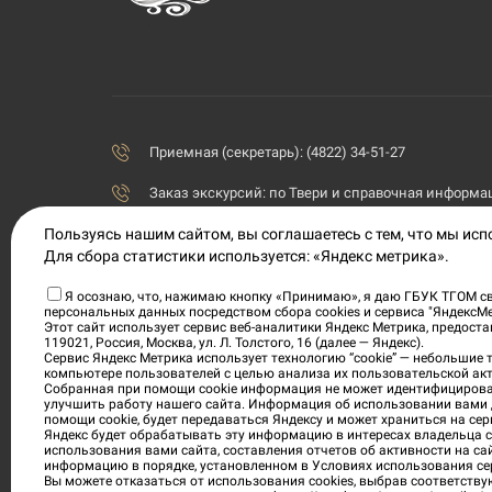
Приемная (секретарь): (4822) 34-51-27
Заказ экскурсий:
по Твери и справочная информаци
Пользуясь нашим сайтом, вы соглашаетесь с тем, что мы ис
priemnaya@tvermuzeum.ru
Для сбора статистики используется: «Яндекс метрика».
170100, Тверская область, г. Тверь, ул. Советская, 5
Я осознаю, что, нажимаю кнопку «Принимаю», я даю ГБУК ТГОМ св
персональных данных посредством сбора cookies и сервиса "ЯндексМ
Политика конфиденциальности
Этот сайт использует сервис веб-аналитики Яндекс Метрика, предос
119021, Россия, Москва, ул. Л. Толстого, 16 (далее — Яндекс).
Согласие на обработку персональных данных
Сервис Яндекс Метрика использует технологию “cookie” — небольшие
компьютере пользователей с целью анализа их пользовательской акт
Собранная при помощи cookie информация не может идентифицирова
Условия приобретения электронных билетов
улучшить работу нашего сайта. Информация об использовании вами 
помощи cookie, будет передаваться Яндексу и может храниться на сер
Яндекс будет обрабатывать эту информацию в интересах владельца са
использования вами сайта, составления отчетов об активности на са
информацию в порядке, установленном в Условиях использования се
Вы можете отказаться от использования cookies, выбрав соответству