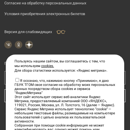
Согласие на обработку персональных данных
Условия приобретения электронных билетов
Версия для слабовидящих
Пользуясь нашим сайтом, вы соглашаетесь с тем, что
Подпишитесь на рассылку новостей
мы используем
cookies.
Для сбора статистики используется: «Яндекс метрика».
Ваш e-mail адрес
Я осознаю, что, нажимаю кнопку «Принимаю», я даю
ГБУК ТГОМ свое согласие на обработку моих персональных
данных посредством сбора cookies и сервиса
"ЯндексМетрика"
КУПИТЬ БИЛЕТ
Этот сайт использует сервис веб-аналитики Яндекс
Метрика, предоставляемый компанией ООО «ЯНДЕКС»,
119021, Россия, Москва, ул. Л. Толстого, 16 (далее — Яндекс).
Сервис Яндекс Метрика использует технологию “cookie” —
небольшие текстовые файлы, размещаемые на компьютере
пользователей с целью анализа их пользовательской
активности.
Собранная при помощи cookie информация не может
©
2026
«Тверской государственный объединенный
идентифицировать вас, однако может помочь нам