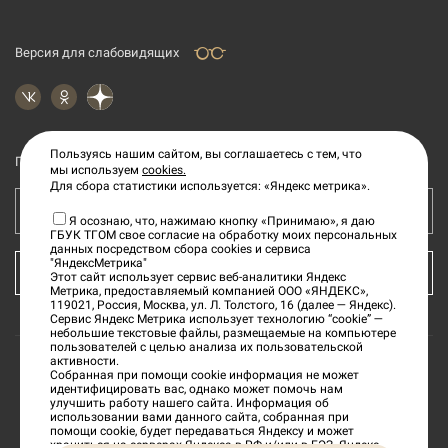
Версия для слабовидящих
Пользуясь нашим сайтом, вы соглашаетесь с тем, что
Подпишитесь на рассылку новостей
мы используем
cookies.
Для сбора статистики используется: «Яндекс метрика».
Ваш e-mail адрес
Я осознаю, что, нажимаю кнопку «Принимаю», я даю
ГБУК ТГОМ свое согласие на обработку моих персональных
данных посредством сбора cookies и сервиса
"ЯндексМетрика"
КУПИТЬ БИЛЕТ
Этот сайт использует сервис веб-аналитики Яндекс
Метрика, предоставляемый компанией ООО «ЯНДЕКС»,
119021, Россия, Москва, ул. Л. Толстого, 16 (далее — Яндекс).
Сервис Яндекс Метрика использует технологию “cookie” —
небольшие текстовые файлы, размещаемые на компьютере
пользователей с целью анализа их пользовательской
активности.
Собранная при помощи cookie информация не может
©
2026
«Тверской государственный объединенный
идентифицировать вас, однако может помочь нам
улучшить работу нашего сайта. Информация об
музей»
использовании вами данного сайта, собранная при
помощи cookie, будет передаваться Яндексу и может
храниться на серверах Яндекса в РФ и/или в ЕЭЗ. Яндекс