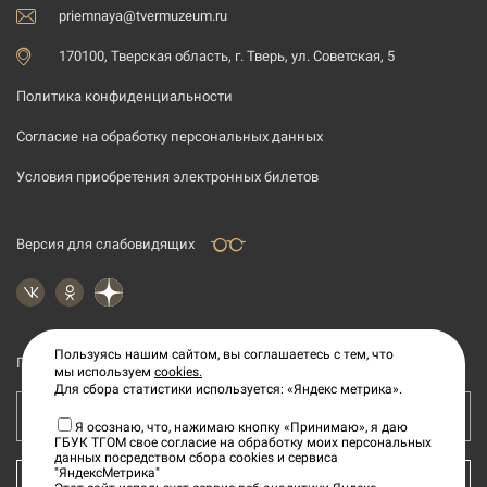
priemnaya@tvermuzeum.ru
170100, Тверская область, г. Тверь, ул. Советская, 5
Политика конфиденциальности
Согласие на обработку персональных данных
Условия приобретения электронных билетов
Версия для слабовидящих
Пользуясь нашим сайтом, вы соглашаетесь с тем, что
Подпишитесь на рассылку новостей
мы используем
cookies.
Для сбора статистики используется: «Яндекс метрика».
Ваш e-mail адрес
Я осознаю, что, нажимаю кнопку «Принимаю», я даю
ГБУК ТГОМ свое согласие на обработку моих персональных
данных посредством сбора cookies и сервиса
"ЯндексМетрика"
КУПИТЬ БИЛЕТ