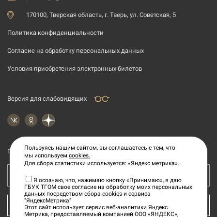
170100, Тверская область, г. Тверь, ул. Советская, 5
Политика конфиденциальности
Согласие на обработку персональных данных
Условия приобретения электронных билетов
Версия для слабовидящих
Пользуясь нашим сайтом, вы соглашаетесь с тем, что
Подпишитесь на рассылку новостей
мы используем
cookies.
Для сбора статистики используется: «Яндекс метрика».
Ваш e-mail адрес
Я осознаю, что, нажимаю кнопку «Принимаю», я даю
ГБУК ТГОМ свое согласие на обработку моих персональных
данных посредством сбора cookies и сервиса
"ЯндексМетрика"
КУПИТЬ БИЛЕТ
Этот сайт использует сервис веб-аналитики Яндекс
Метрика, предоставляемый компанией ООО «ЯНДЕКС»,