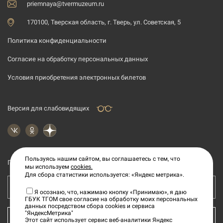
priemnaya@tvermuzeum.ru
170100, Тверская область, г. Тверь, ул. Советская, 5
Политика конфиденциальности
Согласие на обработку персональных данных
Условия приобретения электронных билетов
Версия для слабовидящих
Пользуясь нашим сайтом, вы соглашаетесь с тем, что
Подпишитесь на рассылку новостей
мы используем
cookies.
Для сбора статистики используется: «Яндекс метрика».
Ваш e-mail адрес
Я осознаю, что, нажимаю кнопку «Принимаю», я даю
ГБУК ТГОМ свое согласие на обработку моих персональных
данных посредством сбора cookies и сервиса
"ЯндексМетрика"
КУПИТЬ БИЛЕТ
Этот сайт использует сервис веб-аналитики Яндекс