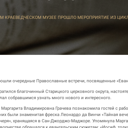
М КРАЕВЕДЧЕСКОМ МУЗЕЕ ПРОШЛО МЕРОПРИЯТИЕ ИЗ ЦИКЛ
прошли очередные Православные встречи, посвященные «Ева
атился благочинный Старицкого церковного округа, настоят
лал собравшимся узнать много нового и интересного.
аргарита Владимировна Грачева познакомила гостей с работ
х были знаменитая фреска Леонардо да Винчи «Тайная вече
ечеря», хранящаяся в Сан-Джорджо-Маджоре. Упомянула Мар
 творчестве обращался к евангельским сюжетам: «Иосиф, то