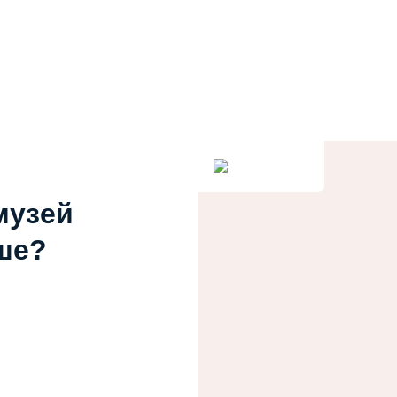
музей
ше?