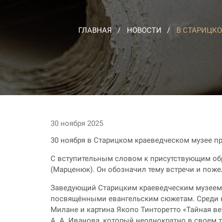
ГЛАВНАЯ
НОВОСТИ
В СТАРИЦКО
30 ноября 2025
30 ноября в Старицком краеведческом музее 
С вступительным словом к присутствующим обр
(Марценюк). Он обозначил тему встречи и поже
Заведующий Старицким краеведческим музеем М
посвящёнными евангельским сюжетам. Среди ни
Милане и картина Якопо Тинторетто «Тайная в
А. А. Иванова, который неоднократно в своем