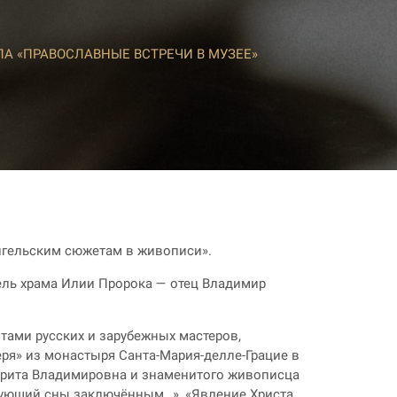
А «ПРАВОСЛАВНЫЕ ВСТРЕЧИ В МУЗЕЕ»
нгельским сюжетам в живописи».
ель храма Илии Пророка — отец Владимир
ами русских и зарубежных мастеров,
ря» из монастыря Санта-Мария-делле-Грацие в
гарита Владимировна и знаменитого живописца
лкующий сны заключённым…», «Явление Христа