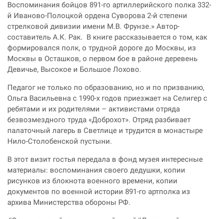
Воспоминания бойцов 891-го артиллерийского полка 332-
й Иваново-Полоцкой ордена Суворова 2-й степени
стрелковой дивизии имени М.В. Фрунзе.» Автор-
составитель А.К. Рак. В книге рассказывается о том, как
формировался полк, о трудной дороге до Москвы, из
Москвы в Осташков, о первом бое в районе деревень
Девичье, Высокое и Большое Лохово.
Педагог не только по образованию, но и по призванию,
Ольга Васильевна с 1990-х годов приезжает на Селигер с
ребятами и их родителями – активистами отряда
безвозмездного труда «Доброхот». Отряд разбивает
палаточный лагерь в Светлице и трудится в монастыре
Нило-Столобенской пустыни.
В этот визит гостья передала в фонд музея интересные
материалы: воспоминания своего дедушки, копии
рисунков из блокнота военного времени, копии
документов по военной истории 891-го артполка из
архива Министерства обороны РФ.