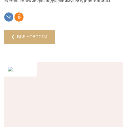
#Осташковскийкраеведческиймузей#Дорогивойны
ВСЕ НОВОСТИ