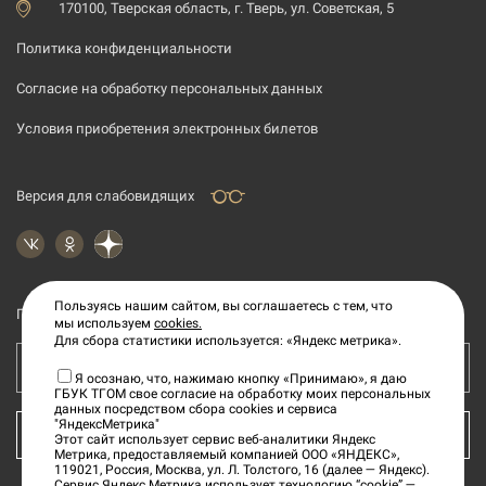
170100, Тверская область, г. Тверь, ул. Советская, 5
Политика конфиденциальности
Согласие на обработку персональных данных
Условия приобретения электронных билетов
Версия для слабовидящих
Пользуясь нашим сайтом, вы соглашаетесь с тем, что
Подпишитесь на рассылку новостей
мы используем
cookies.
Для сбора статистики используется: «Яндекс метрика».
Ваш e-mail адрес
Я осознаю, что, нажимаю кнопку «Принимаю», я даю
ГБУК ТГОМ свое согласие на обработку моих персональных
данных посредством сбора cookies и сервиса
"ЯндексМетрика"
КУПИТЬ БИЛЕТ
Этот сайт использует сервис веб-аналитики Яндекс
Метрика, предоставляемый компанией ООО «ЯНДЕКС»,
119021, Россия, Москва, ул. Л. Толстого, 16 (далее — Яндекс).
Сервис Яндекс Метрика использует технологию “cookie” —