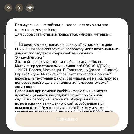
Пользуясь нашим сайтом, вы соглашаетесь с тем, что
Подпишитесь на рассылку новостей
мы используем
cookies.
Для сбора статистики используется: «Яндекс метрика».
Ваш e-mail адрес
Я осознаю, что, нажимаю кнопку «Принимаю», я даю
ГБУК ТГОМ свое согласие на обработку моих персональных
данных посредством сбора cookies и сервиса
"ЯндексМетрика"
КУПИТЬ БИЛЕТ
Этот сайт использует сервис веб-аналитики Яндекс
Метрика, предоставляемый компанией ООО «ЯНДЕКС»,
119021, Россия, Москва, ул. Л. Толстого, 16 (далее — Яндекс).
Сервис Яндекс Метрика использует технологию “cookie” —
небольшие текстовые файлы, размещаемые на компьютере
пользователей с целью анализа их пользовательской
активности.
Собранная при помощи cookie информация не может
©
2026
«Тверской государственный объединенный
идентифицировать вас, однако может помочь нам
улучшить работу нашего сайта. Информация об
музей»
использовании вами данного сайта, собранная при
помощи cookie, будет передаваться Яндексу и может
храниться на серверах Яндекса в РФ и/или в ЕЭЗ. Яндекс
будет обрабатывать эту информацию в интересах
Сделано в
Принимаю
владельца сайта, в частности, для оценки использования
вами сайта, составления отчетов об активности на сайте.
Яндекс обрабатывает эту информацию в порядке,
установленном в Условиях использования сервиса Яндекс