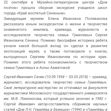
22 сентября в Музейно-литературном центре
«
Дом
поэтов
»
прошла сборная экскурсия учащихся школ
города
«
Край воспетый Сениным
»
.
Заведующая музеем Елена Ивановна Полеванова
рассказала юным экскурсантом о жизни и творчестве
знаменитого земляка, краеведа, журналиста и
исследователя творчества семьи Гумилевых Сергея
Ивановича Сенина. Помимо биографии историка ребята
узнали какой большой вклад он сделал в развитие
экспозиций музея, а также поговорили о книгах,
выпущенных Сергеем Ивановичем по истории края.
Помимо этого ребята познакомились с творчеством
семьи Гумилевых и Анны Ахматовой.
Сергей Иванович Сенин (10.09.1954 – 03.03.2018) – краевед,
журналист, исследователь творчество семьи Гумилёвых.
Своё литературное мастерство он оттачивал на факультете
журналистики Московского государственного университета
им. М.В. Ломоносова, который успешно окончил в 1982 г.
Сергей Иванович автор-составитель сборников научных
статей «Дни Л.Н. Гумилёва в Бежецке» (1994) и «Гумилёвы и