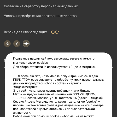
Согласие на обработку персональных данных
Условия приобретения электронных билетов
Версия для слабовидящих
Пользуясь нашим сайтом, вы соглашаетесь с тем, что
Подпишитесь на рассылку новостей
мы используем
cookies.
Для сбора статистики используется: «Яндекс метрика».
Ваш e-mail адрес
Я осознаю, что, нажимаю кнопку «Принимаю», я даю
ГБУК ТГОМ свое согласие на обработку моих персональных
данных посредством сбора cookies и сервиса
"ЯндексМетрика"
КУПИТЬ БИЛЕТ
Этот сайт использует сервис веб-аналитики Яндекс
Метрика, предоставляемый компанией ООО «ЯНДЕКС»,
119021, Россия, Москва, ул. Л. Толстого, 16 (далее — Яндекс).
Сервис Яндекс Метрика использует технологию “cookie” —
небольшие текстовые файлы, размещаемые на компьютере
пользователей с целью анализа их пользовательской
активности.
Собранная при помощи cookie информация не может