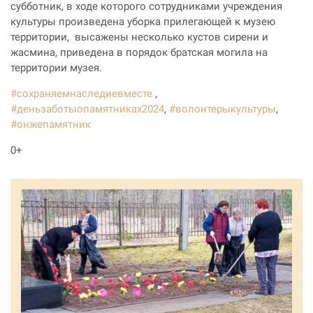
субботник, в ходе которого сотрудниками учреждения
культуры произведена уборка прилегающей к музею
территории, высажены несколько кустов сирени и
жасмина,
приведена в порядок братская могила на
территории музея.
#сохраняемнаследиевместе
,
#деньзаботыопамятниках2024
,
#волонтерыкультуры
,
#онжепамятник
0+