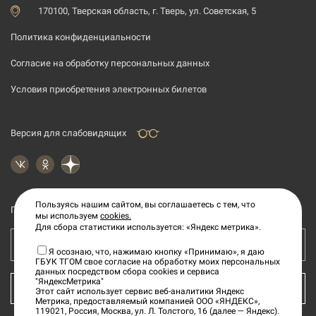
170100, Тверская область, г. Тверь, ул. Советская, 5
Политика конфиденциальности
Согласие на обработку персональных данных
Условия приобретения электронных билетов
Версия для слабовидящих
Пользуясь нашим сайтом, вы соглашаетесь с тем, что
Подпишитесь на рассылку новостей
мы используем
cookies.
Для сбора статистики используется: «Яндекс метрика».
Ваш e-mail адрес
Я осознаю, что, нажимаю кнопку «Принимаю», я даю
ГБУК ТГОМ свое согласие на обработку моих персональных
данных посредством сбора cookies и сервиса
"ЯндексМетрика"
КУПИТЬ БИЛЕТ
Этот сайт использует сервис веб-аналитики Яндекс
Метрика, предоставляемый компанией ООО «ЯНДЕКС»,
119021, Россия, Москва, ул. Л. Толстого, 16 (далее — Яндекс).