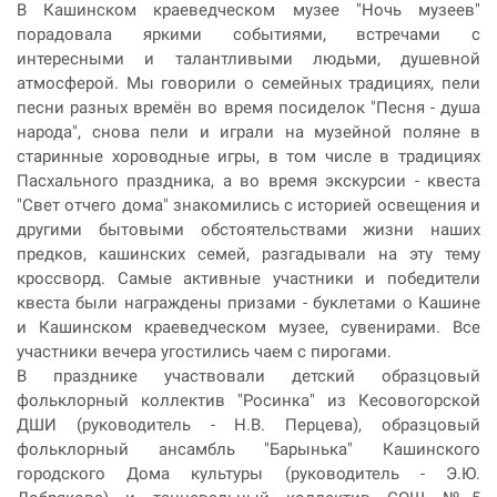
В Кашинском краеведческом музее "Ночь музеев"
порадовала яркими событиями, встречами с
интересными и талантливыми людьми, душевной
атмосферой. Мы говорили о семейных традициях, пели
песни разных времён во время посиделок "Песня - душа
народа", снова пели и играли на музейной поляне в
старинные хороводные игры, в том числе в традициях
Пасхального праздника, а во время экскурсии - квеста
"Свет отчего дома" знакомились с историей освещения и
другими бытовыми обстоятельствами жизни наших
предков, кашинских семей, разгадывали на эту тему
кроссворд. Самые активные участники и победители
квеста были награждены призами - буклетами о Кашине
и Кашинском краеведческом музее, сувенирами. Все
участники вечера угостились чаем с пирогами.
В празднике участвовали детский образцовый
фольклорный коллектив "Росинка" из Кесовогорской
ДШИ (руководитель - Н.В. Перцева), образцовый
фольклорный ансамбль "Барынька" Кашинского
городского Дома культуры (руководитель - Э.Ю.