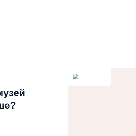
музей
ше?