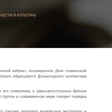
НОСТИ И КУЛЬТУРЫ
нской азбуки», посвященное Дню славянской
тского образцового фольклорного коллектива
 его появления, о равноапостольных братьях
ой группы в современном мире говорит порядка
го письма, показала интересные экспонаты в