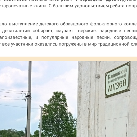
 старопечатные книги. С большим удовольствием ребята поп
ало выступление детского образцового фольклорного колле
 десятилетий собирает, изучает тверские, народные песн
алоизвестные, и популярные народные песни, сопровож
 все участники оказались погружены в мир традиционной сл