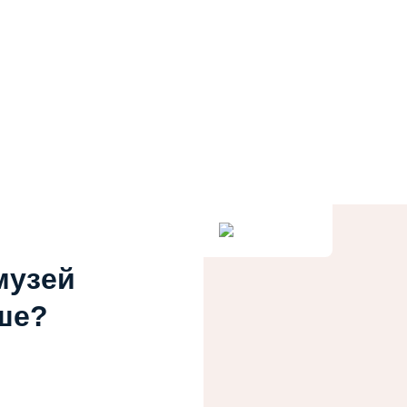
музей
ше?