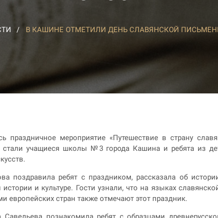
СТИ
В КАШИНЕ ОТМЕТИЛИ ДЕНЬ СЛАВЯНСКОЙ ПИСЬМЕН
сь праздничное мероприятие «Путешествие в страну славя
а стали учащиеся школы №3 города Кашина и ребята из де
кусств.
а поздравила ребят с праздником, рассказала об истории
истории и культуре. Гости узнали, что на языках славянск
и европейских стран также отмечают этот праздник.
 Савельева познакомила ребят с образцами древнерусско