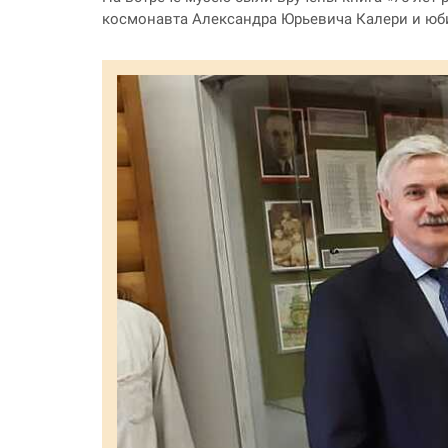
космонавта Александра Юрьевича Калери и юбил