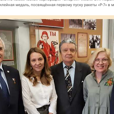
ейная медаль, посвящённая первому пуску ракеты «Р-7» в ма