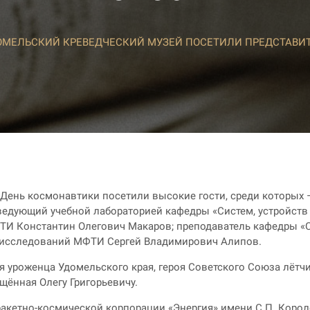
ОМЕЛЬСКИЙ КРЕВЕДЧЕСКИЙ МУЗЕЙ ПОСЕТИЛИ ПРЕДСТАВИ
День космонавтики посетили высокие гости, среди которых –
ведующий учебной лабораторией кафедры «Систем, устройств
И Константин Олегович Макаров; преподаватель кафедры «С
 исследований МФТИ Сергей Владимирович Алипов.
ия уроженца Удомельского края, героя Советского Союза лётч
щённая Олегу Григорьевичу.
ракетно-космической корпорации «Энергия» имени С.П. Корол