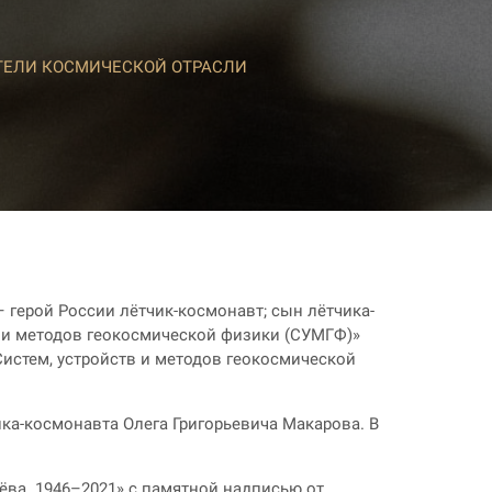
ТЕЛИ КОСМИЧЕСКОЙ ОТРАСЛИ
 герой России лётчик-космонавт; сын лётчика-
 и методов геокосмической физики (СУМГФ)»
истем, устройств и методов геокосмической
ика-космонавта Олега Григорьевича Макарова. В
ёва. 1946–2021» с памятной надписью от