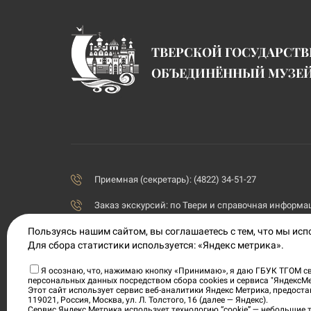
ТВЕРСКОЙ ГОСУДАРСТ
ОБЪЕДИНЁННЫЙ МУЗЕ
Приемная (секретарь): (4822) 34-51-27
Заказ экскурсий:
по Твери и справочная информаци
priemnaya@tvermuzeum.ru
Пользуясь нашим сайтом, вы соглашаетесь с тем, что мы ис
Для сбора статистики используется: «Яндекс метрика».
170100, Тверская область, г. Тверь, ул. Советская, 5
Я осознаю, что, нажимаю кнопку «Принимаю», я даю ГБУК ТГОМ св
персональных данных посредством сбора cookies и сервиса "ЯндексМ
Политика конфиденциальности
Этот сайт использует сервис веб-аналитики Яндекс Метрика, предос
119021, Россия, Москва, ул. Л. Толстого, 16 (далее — Яндекс).
Согласие на обработку персональных данных
Сервис Яндекс Метрика использует технологию “cookie” — небольшие