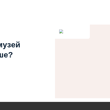
музей
ше?