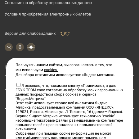
Согласие на обработку персональных данных
Условия приобретения электронных билетов
Версия для слабовидящих
Пользуясь нашим сайтом, вы соглашаетесь с тем, что
Подпишитесь на рассылку новостей
мы используем
cookies.
Для сбора статистики используется: «Яндекс метрика».
Ваш e-mail адрес
Я осознаю, что, нажимаю кнопку «Принимаю», я даю
ГБУК ТГОМ свое согласие на обработку моих персональных
данных посредством сбора cookies и сервиса
"ЯндексМетрика"
КУПИТЬ БИЛЕТ
Этот сайт использует сервис веб-аналитики Яндекс
Метрика, предоставляемый компанией ООО «ЯНДЕКС»,
119021, Россия, Москва, ул. Л. Толстого, 16 (далее — Яндекс).
Сервис Яндекс Метрика использует технологию “cookie” —
небольшие текстовые файлы, размещаемые на компьютере
пользователей с целью анализа их пользовательской
активности.
Собранная при помощи cookie информация не может
©
2026
«Тверской государственный объединенный
идентифицировать вас, однако может помочь нам