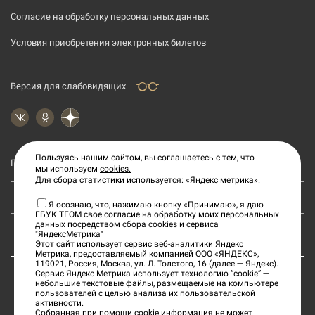
Согласие на обработку персональных данных
Условия приобретения электронных билетов
Версия для слабовидящих
Пользуясь нашим сайтом, вы соглашаетесь с тем, что
Подпишитесь на рассылку новостей
мы используем
cookies.
Для сбора статистики используется: «Яндекс метрика».
Ваш e-mail адрес
Я осознаю, что, нажимаю кнопку «Принимаю», я даю
ГБУК ТГОМ свое согласие на обработку моих персональных
данных посредством сбора cookies и сервиса
"ЯндексМетрика"
КУПИТЬ БИЛЕТ
Этот сайт использует сервис веб-аналитики Яндекс
Метрика, предоставляемый компанией ООО «ЯНДЕКС»,
119021, Россия, Москва, ул. Л. Толстого, 16 (далее — Яндекс).
Сервис Яндекс Метрика использует технологию “cookie” —
небольшие текстовые файлы, размещаемые на компьютере
пользователей с целью анализа их пользовательской
активности.
Собранная при помощи cookie информация не может