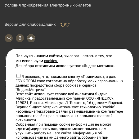
Условия приобретения электронных билетов
Версия для слабовидящих
Пользуясь нашим сайтом, вы соглашаетесь с тем, что
Подпишитесь на рассылку новостей
мы используем
cookies.
Для сбора статистики используется: «Яндекс метрика».
Ваш e-mail адрес
Я осознаю, что, нажимаю кнопку «Принимаю», я даю
ГБУК ТГОМ свое согласие на обработку моих персональных
данных посредством сбора cookies и сервиса
"ЯндексМетрика"
КУПИТЬ БИЛЕТ
Этот сайт использует сервис веб-аналитики Яндекс
Метрика, предоставляемый компанией ООО «ЯНДЕКС»,
119021, Россия, Москва, ул. Л. Толстого, 16 (далее — Яндекс).
Сервис Яндекс Метрика использует технологию “cookie” —
небольшие текстовые файлы, размещаемые на компьютере
пользователей с целью анализа их пользовательской
активности.
Собранная при помощи cookie информация не может
©
2026
«Тверской государственный объединенный
идентифицировать вас, однако может помочь нам
улучшить работу нашего сайта. Информация об
музей»
использовании вами данного сайта, собранная при