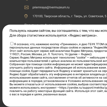
priemnaya@tvermuzeum.ru
170100, Тверская область, г. Тверь, ул. Советская, 5
Политика конфиденциальности
Пользуясь нашим сайтом, вы соглашаетесь с тем, что мы ис
Согласие на обработку персональных данных
Для сбора статистики используется: «Яндекс метрика».
Условия приобретения электронных билетов
Я осознаю, что, нажимаю кнопку «Принимаю», я даю ГБУК ТГОМ св
персональных данных посредством сбора cookies и сервиса "ЯндексМ
Этот сайт использует сервис веб-аналитики Яндекс Метрика, предос
119021, Россия, Москва, ул. Л. Толстого, 16 (далее — Яндекс).
Сервис Яндекс Метрика использует технологию “cookie” — небольшие
компьютере пользователей с целью анализа их пользовательской акт
Государственное бюджетное учреждение культуры «Тве
Собранная при помощи cookie информация не может идентифицирова
исключительных прав на все изображения интерьеров 
улучшить работу нашего сайта. Информация об использовании вами 
помощи cookie, будет передаваться Яндексу и может храниться на сер
размещены на данном официальном сайте.
Яндекс будет обрабатывать эту информацию в интересах владельца са
использования вами сайта, составления отчетов об активности на са
информацию в порядке, установленном в Условиях использования се
Вы можете отказаться от использования cookies, выбрав соответству
можете использовать инструмент —
https://yandex.ru/support/metrika/g
повлиять на работу некоторых функций сайта. Используя этот сайт, 
о вас в порядке и целях, указанных выше.
©
2026
«Тверской государственный объеди