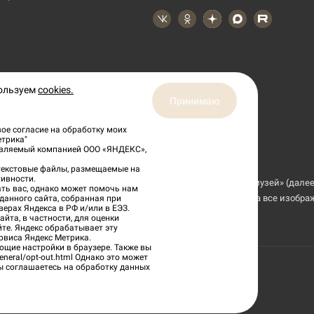
пользуем
cookies.
Принимаю
ое согласие на обработку моих
етрика"
тавляемый компанией ООО «ЯНДЕКС»,
 текстовые файлы, размещаемые на
ивности.
рской области Тверской государственный объединённый музей» (далее
ть вас, однако может помочь нам
и музейных предметов из коллекции ГБУК ТГОМ, а также на все изобр
данного сайта, собранная при
верах Яндекса в РФ и/или в ЕЭЗ.
йта, в частности, для оценки
йте. Яндекс обрабатывает эту
рвиса Яндекс Метрика.
ющие настройки в браузере. Также вы
eneral/opt-out.html
Однако это может
вы соглашаетесь на обработку данных
ненный музей»