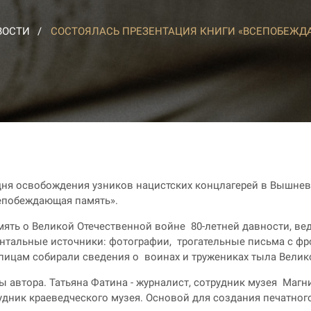
ВОСТИ
СОСТОЯЛАСЬ ПРЕЗЕНТАЦИЯ КНИГИ «ВСЕПОБЕЖД
дня освобождения узников нацистских концлагерей в Вышнево
сепобеждающая память».
мять о Великой Отечественной войне 80-летней давности, в
ентальные источники: фотографии, трогательные письма с ф
упицам собирали сведения о воинах и тружениках тыла Вели
оты автора. Татьяна Фатина - журналист, сотрудник музея Маг
удник краеведческого музея. Основой для создания печатног