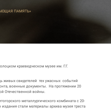
АЮЩАЯ ПАМЯТЬ»
лоцком краеведческом музее им. Г.Г.
едь живых свидетелей тех ужасных событий
ронта, военные документы. На протяжении 20
кой Отечественной войны.
нитогорского металлургического комбината с 20-
о издания стали материалы архива музея треста