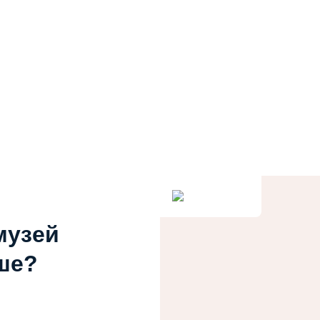
музей
ше?