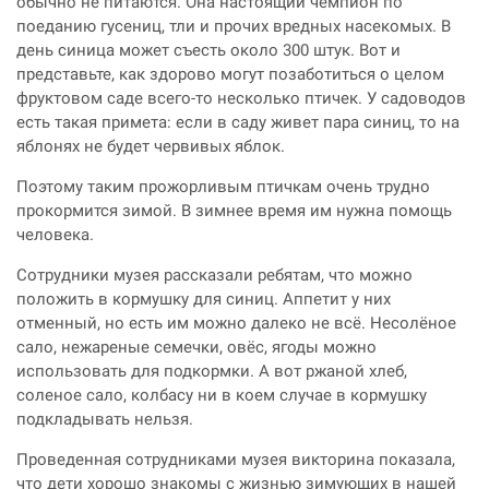
обычно не питаются. Она настоящий чемпион по
поеданию гусениц, тли и прочих вредных насекомых. В
день синица может съесть около 300 штук. Вот и
представьте, как здорово могут позаботиться о целом
фруктовом саде всего-то несколько птичек. У садоводов
есть такая примета: если в саду живет пара синиц, то на
яблонях не будет червивых яблок.
Поэтому таким прожорливым птичкам очень трудно
прокормится зимой. В зимнее время им нужна помощь
человека.
Сотрудники музея рассказали ребятам, что можно
положить в кормушку для синиц. Аппетит у них
отменный, но есть им можно далеко не всё. Несолёное
сало, нежареные семечки, овёс, ягоды можно
использовать для подкормки. А вот ржаной хлеб,
соленое сало, колбасу ни в коем случае в кормушку
подкладывать нельзя.
Проведенная сотрудниками музея викторина показала,
что дети хорошо знакомы с жизнью зимующих в нашей