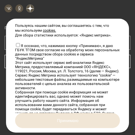
Пользуясь нашим сайтом, вы соглашаетесь с тем, что
Подпишитесь на рассылку новостей
мы используем
cookies.
Для сбора статистики используется: «Яндекс метрика».
Ваш e-mail адрес
Я осознаю, что, нажимаю кнопку «Принимаю», я даю
ГБУК ТГОМ свое согласие на обработку моих персональных
данных посредством сбора cookies и сервиса
"ЯндексМетрика"
КУПИТЬ БИЛЕТ
Этот сайт использует сервис веб-аналитики Яндекс
Метрика, предоставляемый компанией ООО «ЯНДЕКС»,
119021, Россия, Москва, ул. Л. Толстого, 16 (далее — Яндекс).
Сервис Яндекс Метрика использует технологию “cookie” —
небольшие текстовые файлы, размещаемые на компьютере
пользователей с целью анализа их пользовательской
активности.
Собранная при помощи cookie информация не может
©
2026
«Тверской государственный объединенный
идентифицировать вас, однако может помочь нам
улучшить работу нашего сайта. Информация об
музей»
использовании вами данного сайта, собранная при
помощи cookie, будет передаваться Яндексу и может
храниться на серверах Яндекса в РФ и/или в ЕЭЗ. Яндекс
будет обрабатывать эту информацию в интересах
Сделано в
Принимаю
владельца сайта, в частности, для оценки использования
вами сайта, составления отчетов об активности на сайте.
Яндекс обрабатывает эту информацию в порядке,
установленном в Условиях использования сервиса Яндекс