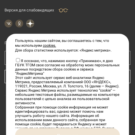
Версия для слабовидящих
Пользуясь нашим сайтом, вы соглашаетесь с тем, что
Подпишитесь на рассылку новостей
мы используем
cookies.
Для сбора статистики используется: «Яндекс метрика».
Ваш e-mail адрес
Я осознаю, что, нажимаю кнопку «Принимаю», я даю
ГБУК ТГОМ свое согласие на обработку моих персональных
данных посредством сбора cookies и сервиса
"ЯндексМетрика"
КУПИТЬ БИЛЕТ
Этот сайт использует сервис веб-аналитики Яндекс
Метрика, предоставляемый компанией ООО «ЯНДЕКС»,
119021, Россия, Москва, ул. Л. Толстого, 16 (далее — Яндекс).
Сервис Яндекс Метрика использует технологию “cookie” —
небольшие текстовые файлы, размещаемые на компьютере
пользователей с целью анализа их пользовательской
активности.
Собранная при помощи cookie информация не может
©
2026
«Тверской государственный объединенный
идентифицировать вас, однако может помочь нам
улучшить работу нашего сайта. Информация об
музей»
использовании вами данного сайта, собранная при
помощи cookie, будет передаваться Яндексу и может
храниться на серверах Яндекса в РФ и/или в ЕЭЗ. Яндекс
будет обрабатывать эту информацию в интересах
Сделано в