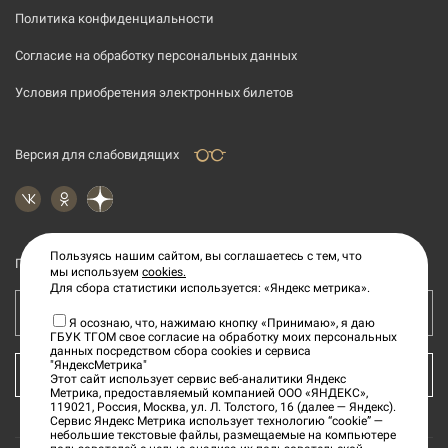
Политика конфиденциальности
Согласие на обработку персональных данных
Условия приобретения электронных билетов
Версия для слабовидящих
Пользуясь нашим сайтом, вы соглашаетесь с тем, что
Подпишитесь на рассылку новостей
мы используем
cookies.
Для сбора статистики используется: «Яндекс метрика».
Ваш e-mail адрес
Я осознаю, что, нажимаю кнопку «Принимаю», я даю
ГБУК ТГОМ свое согласие на обработку моих персональных
данных посредством сбора cookies и сервиса
"ЯндексМетрика"
КУПИТЬ БИЛЕТ
Этот сайт использует сервис веб-аналитики Яндекс
Метрика, предоставляемый компанией ООО «ЯНДЕКС»,
119021, Россия, Москва, ул. Л. Толстого, 16 (далее — Яндекс).
Сервис Яндекс Метрика использует технологию “cookie” —
небольшие текстовые файлы, размещаемые на компьютере