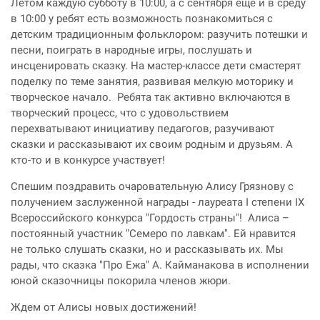
Летом каждую субботу в 10:00, а с сентября еще и в среду
в 10:00 у ребят есть возможность познакомиться с
детским традиционным фольклором: разучить потешки и
песни, поиграть в народные игры, послушать и
инсценировать сказку. На мастер-классе дети смастерят
поделку по теме занятия, развивая мелкую моторику и
творческое начало. Ребята так активно включаются в
творческий процесс, что с удовольствием
перехватывают инициативу педагогов, разучивают
сказки и рассказывают их своим родным и друзьям. А
кто-то и в конкурсе участвует!
Спешим поздравить очаровательную Алису Грязнову с
получением заслуженной награды - лауреата I степени IX
Всероссийского конкурса "Гордость страны"! Алиса –
постоянный участник "Семеро по лавкам". Ей нравится
не только слушать сказки, но и рассказывать их. Мы
рады, что сказка "Про Ежа" А. Кайманакова в исполнении
юной сказочницы покорила членов жюри.
Ждем от Алисы новых достижений!