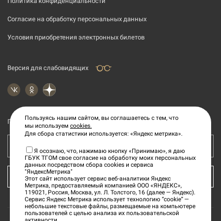
Политика конфиденциальности
Согласие на обработку персональных данных
Условия приобретения электронных билетов
Версия для слабовидящих
Пользуясь нашим сайтом, вы соглашаетесь с тем, что
Подпишитесь на рассылку новостей
мы используем
cookies.
Для сбора статистики используется: «Яндекс метрика».
Ваш e-mail адрес
Я осознаю, что, нажимаю кнопку «Принимаю», я даю
ГБУК ТГОМ свое согласие на обработку моих персональных
данных посредством сбора cookies и сервиса
"ЯндексМетрика"
КУПИТЬ БИЛЕТ
Этот сайт использует сервис веб-аналитики Яндекс
Метрика, предоставляемый компанией ООО «ЯНДЕКС»,
119021, Россия, Москва, ул. Л. Толстого, 16 (далее — Яндекс).
Сервис Яндекс Метрика использует технологию “cookie” —
небольшие текстовые файлы, размещаемые на компьютере
пользователей с целью анализа их пользовательской
активности.