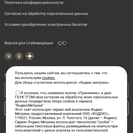
Политика конфиденциальности
Согласие на обработку персональных данных
Условия приобретения электронных билетов
Версия для слабовидящих
Пользуясь нашим сайтом, вы соглашаетесь с тем, что
Подпишитесь на рассылку новостей
мы используем
cookies.
Для сбора статистики используется: «Яндекс метрика».
Ваш e-mail адрес
Я осознаю, что, нажимаю кнопку «Принимаю», я даю
ГБУК ТГОМ свое согласие на обработку моих персональных
данных посредством сбора cookies и сервиса
"ЯндексМетрика"
КУПИТЬ БИЛЕТ
Этот сайт использует сервис веб-аналитики Яндекс
Метрика, предоставляемый компанией ООО «ЯНДЕКС»,
119021, Россия, Москва, ул. Л. Толстого, 16 (далее — Яндекс).
Сервис Яндекс Метрика использует технологию “cookie” —
небольшие текстовые файлы, размещаемые на компьютере
пользователей с целью анализа их пользовательской