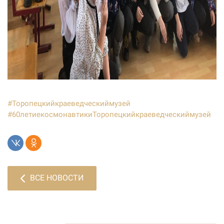
#Торопецкийкраеведческиймузей
#60летиекосмонавтикиТоропецкийкраеведческиймузей
ВСЕ НОВОСТИ