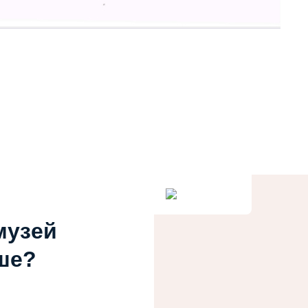
музей
ше?