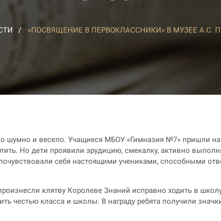
СТИ
«ПОСВЯЩЕНИЕ В ПЕРВОКЛАССНИКИ» В МУЗЕЕ А.С. 
ыло шумно и весело. Учащиеся МБОУ «Гимназия №7» пришли н
ить. Но дети проявили эрудицию, смекалку, активно выполня
а почувствовали себя настоящими учениками, способными от
роизнесли клятву Королеве Знаний исправно ходить в школу
ь честью класса и школы. В награду ребята получили значки