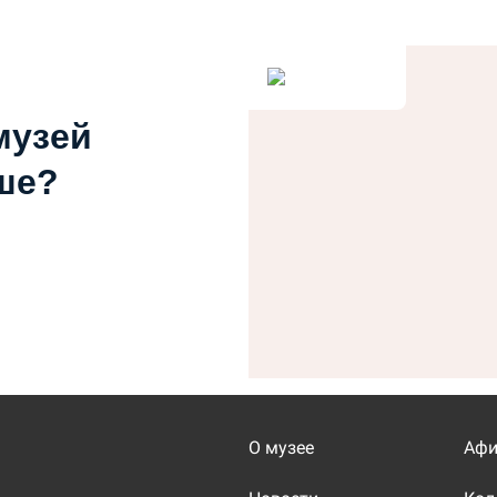
музей
ше?
О музее
Аф