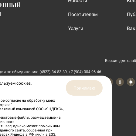
Новости
Кол
ВЕННЫЙ
Й
Посетителям
Пуб
Услуги
Вак
Версия для сла
я по объединению (4822) 34-83-39, +7 (904) 004-96-46
пользуем
cookies.
Принимаю
ое согласие на обработку моих
етрика"
тавляемый компанией ООО «ЯНДЕКС»,
 текстовые файлы, размещаемые на
ивности.
ть вас, однако может помочь нам
данного сайта, собранная при
верах Яндекса в РФ и/или в ЕЭЗ.