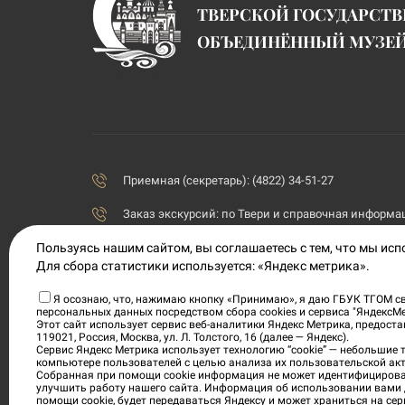
ТВЕРСКОЙ ГОСУДАРСТ
ОБЪЕДИНЁННЫЙ МУЗЕ
Приемная (секретарь): (4822) 34-51-27
Заказ экскурсий:
по Твери и справочная информаци
priemnaya@tvermuzeum.ru
Пользуясь нашим сайтом, вы соглашаетесь с тем, что мы ис
Для сбора статистики используется: «Яндекс метрика».
170100, Тверская область, г. Тверь, ул. Советская, 5
Я осознаю, что, нажимаю кнопку «Принимаю», я даю ГБУК ТГОМ св
персональных данных посредством сбора cookies и сервиса "ЯндексМ
Политика конфиденциальности
Этот сайт использует сервис веб-аналитики Яндекс Метрика, предос
119021, Россия, Москва, ул. Л. Толстого, 16 (далее — Яндекс).
Согласие на обработку персональных данных
Сервис Яндекс Метрика использует технологию “cookie” — небольшие
компьютере пользователей с целью анализа их пользовательской акт
Собранная при помощи cookie информация не может идентифицирова
Условия приобретения электронных билетов
улучшить работу нашего сайта. Информация об использовании вами 
помощи cookie, будет передаваться Яндексу и может храниться на сер