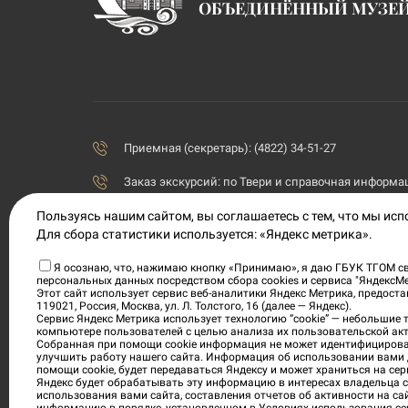
ОБЪЕДИНЁННЫЙ МУЗЕ
Приемная (секретарь): (4822) 34-51-27
Заказ экскурсий:
по Твери и справочная информаци
priemnaya@tvermuzeum.ru
Пользуясь нашим сайтом, вы соглашаетесь с тем, что мы ис
Для сбора статистики используется: «Яндекс метрика».
170100, Тверская область, г. Тверь, ул. Советская, 5
Я осознаю, что, нажимаю кнопку «Принимаю», я даю ГБУК ТГОМ св
персональных данных посредством сбора cookies и сервиса "ЯндексМ
Политика конфиденциальности
Этот сайт использует сервис веб-аналитики Яндекс Метрика, предос
119021, Россия, Москва, ул. Л. Толстого, 16 (далее — Яндекс).
Согласие на обработку персональных данных
Сервис Яндекс Метрика использует технологию “cookie” — небольшие
компьютере пользователей с целью анализа их пользовательской акт
Собранная при помощи cookie информация не может идентифицирова
Условия приобретения электронных билетов
улучшить работу нашего сайта. Информация об использовании вами 
помощи cookie, будет передаваться Яндексу и может храниться на сер
Яндекс будет обрабатывать эту информацию в интересах владельца са
использования вами сайта, составления отчетов об активности на са