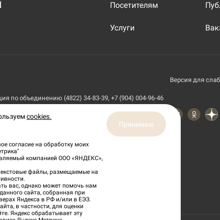
Й
Посетителям
Пуб
Услуги
Вак
Версия для сла
я по объединению (4822) 34-83-39, +7 (904) 004-96-46
пользуем
cookies.
Принимаю
ое согласие на обработку моих
етрика"
тавляемый компанией ООО «ЯНДЕКС»,
 текстовые файлы, размещаемые на
ивности.
ть вас, однако может помочь нам
данного сайта, собранная при
верах Яндекса в РФ и/или в ЕЭЗ.
йта, в частности, для оценки
йте. Яндекс обрабатывает эту