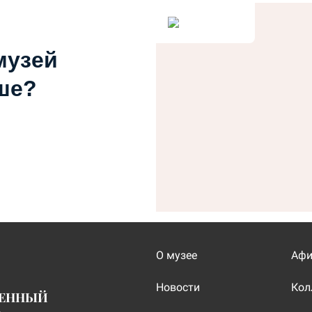
музей
ше?
О музее
Аф
Новости
Кол
ВЕННЫЙ