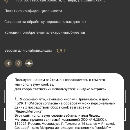
170100, Тверская область, г. Тверь, ул. Советская, 5
Политика конфиденциальности
Согласие на обработку персональных данных
Условия приобретения электронных билетов
Версия для слабовидящих
Пользуясь нашим сайтом, вы соглашаетесь с тем, что
Подпишитесь на рассылку новостей
мы используем
cookies.
Для сбора статистики используется: «Яндекс метрика».
Ваш e-mail адрес
Я осознаю, что, нажимаю кнопку «Принимаю», я даю
ГБУК ТГОМ свое согласие на обработку моих персональных
данных посредством сбора cookies и сервиса
"ЯндексМетрика"
КУПИТЬ БИЛЕТ
Этот сайт использует сервис веб-аналитики Яндекс
Метрика, предоставляемый компанией ООО «ЯНДЕКС»,
119021, Россия, Москва, ул. Л. Толстого, 16 (далее — Яндекс).
Сервис Яндекс Метрика использует технологию “cookie” —