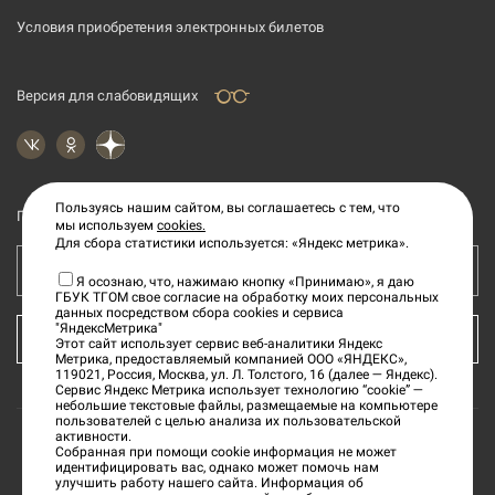
Условия приобретения электронных билетов
Версия для слабовидящих
Пользуясь нашим сайтом, вы соглашаетесь с тем, что
Подпишитесь на рассылку новостей
мы используем
cookies.
Для сбора статистики используется: «Яндекс метрика».
Ваш e-mail адрес
Я осознаю, что, нажимаю кнопку «Принимаю», я даю
ГБУК ТГОМ свое согласие на обработку моих персональных
данных посредством сбора cookies и сервиса
"ЯндексМетрика"
КУПИТЬ БИЛЕТ
Этот сайт использует сервис веб-аналитики Яндекс
Метрика, предоставляемый компанией ООО «ЯНДЕКС»,
119021, Россия, Москва, ул. Л. Толстого, 16 (далее — Яндекс).
Сервис Яндекс Метрика использует технологию “cookie” —
небольшие текстовые файлы, размещаемые на компьютере
пользователей с целью анализа их пользовательской
активности.
Собранная при помощи cookie информация не может
©
2026
«Тверской государственный объединенный
идентифицировать вас, однако может помочь нам
улучшить работу нашего сайта. Информация об
музей»