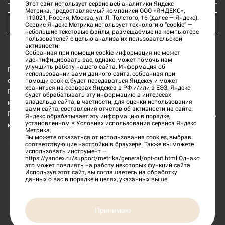
Этот сайт использует сервис веб-аналитики Яндекс
Метрика, предоставляемый компанией ООО «ЯНДЕКС»,
119021, Россия, Москва, ул. Л. Толстого, 16 (далее — Яндекс).
КУПИТЬ БИЛЕТ
Сервис Яндекс Метрика использует технологию “cookie” —
небольшие текстовые файлы, размещаемые на компьютере
пользователей с целью анализа их пользовательской
активности.
Собранная при помощи cookie информация не может
идентифицировать вас, однако может помочь нам
улучшить работу нашего сайта. Информация об
Государственное бюджетное учреждение культуры «Тверской
использовании вами данного сайта, собранная при
области Тверской государственный объединённый музей» (далее
помощи cookie, будет передаваться Яндексу и может
храниться на серверах Яндекса в РФ и/или в ЕЭЗ. Яндекс
ГБУК ТГОМ) является обладателем исключительных прав на все
будет обрабатывать эту информацию в интересах
владельца сайта, в частности, для оценки использования
изображения интерьеров и музейных предметов из коллекции
вами сайта, составления отчетов об активности на сайте.
ГБУК ТГОМ, а также на все изображения и текстовую информацию,
Яндекс обрабатывает эту информацию в порядке,
установленном в Условиях использования сервиса Яндекс
которые размещены на данном официальном сайте.
Метрика.
Вы можете отказаться от использования cookies, выбрав
соответствующие настройки в браузере. Также вы можете
использовать инструмент —
https://yandex.ru/support/metrika/general/opt-out.html
Однако
это может повлиять на работу некоторых функций сайта.
©
2026
«Тверской государственный объединенный
Используя этот сайт, вы соглашаетесь на обработку
данных о вас в порядке и целях, указанных выше.
музей»
Сделано в
Принимаю