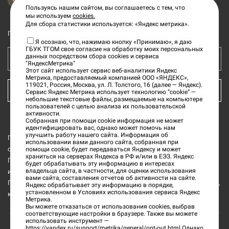
Пользуясь нашим сайтом, вы соглашаетесь с тем, что
мы используем
cookies.
Для сбора статистики используется: «Яндекс метрика».
Подпишитесь на рассылку новостей
Я осознаю, что, нажимаю кнопку «Принимаю», я даю
ГБУК ТГОМ свое согласие на обработку моих персональных
данных посредством сбора cookies и сервиса
Ваш e-mail адрес
"ЯндексМетрика"
Этот сайт использует сервис веб-аналитики Яндекс
Метрика, предоставляемый компанией ООО «ЯНДЕКС»,
119021, Россия, Москва, ул. Л. Толстого, 16 (далее — Яндекс).
КУПИТЬ БИЛЕТ
Сервис Яндекс Метрика использует технологию “cookie” —
небольшие текстовые файлы, размещаемые на компьютере
пользователей с целью анализа их пользовательской
активности.
Собранная при помощи cookie информация не может
идентифицировать вас, однако может помочь нам
улучшить работу нашего сайта. Информация об
Государственное бюджетное учреждение культуры «Тверской
использовании вами данного сайта, собранная при
области Тверской государственный объединённый музей» (далее
помощи cookie, будет передаваться Яндексу и может
храниться на серверах Яндекса в РФ и/или в ЕЭЗ. Яндекс
ГБУК ТГОМ) является обладателем исключительных прав на все
будет обрабатывать эту информацию в интересах
владельца сайта, в частности, для оценки использования
изображения интерьеров и музейных предметов из коллекции
вами сайта, составления отчетов об активности на сайте.
ГБУК ТГОМ, а также на все изображения и текстовую информацию,
Яндекс обрабатывает эту информацию в порядке,
установленном в Условиях использования сервиса Яндекс
которые размещены на данном официальном сайте.
Метрика.
Вы можете отказаться от использования cookies, выбрав
соответствующие настройки в браузере. Также вы можете
использовать инструмент —
https://yandex.ru/support/metrika/general/opt-out.html
Однако