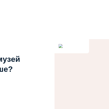
музей
ше?