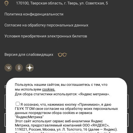
170100, Тверская область, г. Тверь, ул. Советская, 5
Политика конфиденциальности
Согласие на обработку персональных данных
Условия приобретения электронных билетов
Версия для слабовидящих
Пользуясь нашим сайтом, вы соглашаетесь с тем, что
Подпишитесь на рассылку новостей
мы используем
cookies.
Для сбора статистики используется: «Яндекс метрика».
Ваш e-mail адрес
Я осознаю, что, нажимаю кнопку «Принимаю», я даю
ГБУК ТГОМ свое согласие на обработку моих персональных
данных посредством сбора cookies и сервиса
"ЯндексМетрика"
КУПИТЬ БИЛЕТ
Этот сайт использует сервис веб-аналитики Яндекс
Метрика, предоставляемый компанией ООО «ЯНДЕКС»,
119021, Россия, Москва, ул. Л. Толстого, 16 (далее — Яндекс).