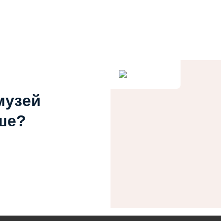
музей
ше?