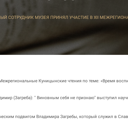
ЫЙ СОТРУДНИК МУЗЕЯ ПРИНЯЛ УЧАСТИЕ В XII МЕЖРЕГИО
 Межрегиональные Куницынские чтения по теме: «Время восп
мир (Загреба): " Виновным себя не признаю" выступил нау
ческим подвигом Владимира Загребы, который служил в Слав