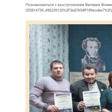
Познакомиться с выступлением Валерия Фомина 
203814739_456239120%2F3ed7654ff189ecdae7%2Fp