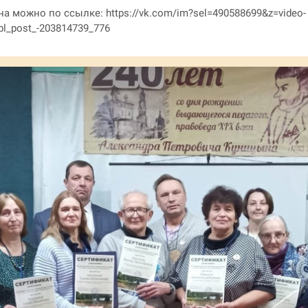
можно по ссылке: https://vk.com/im?sel=490588699&z=video-
l_post_-203814739_776