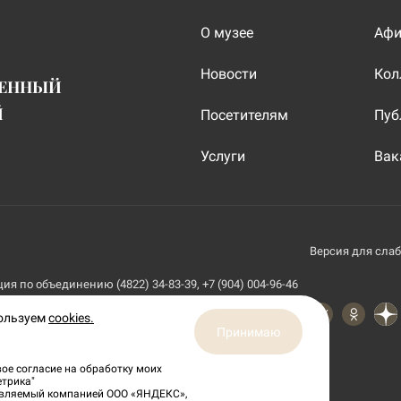
О музее
Аф
Новости
Кол
ВЕННЫЙ
Й
Посетителям
Пуб
Услуги
Вак
Версия для сла
я по объединению (4822) 34-83-39, +7 (904) 004-96-46
пользуем
cookies.
Принимаю
ое согласие на обработку моих
етрика"
тавляемый компанией ООО «ЯНДЕКС»,