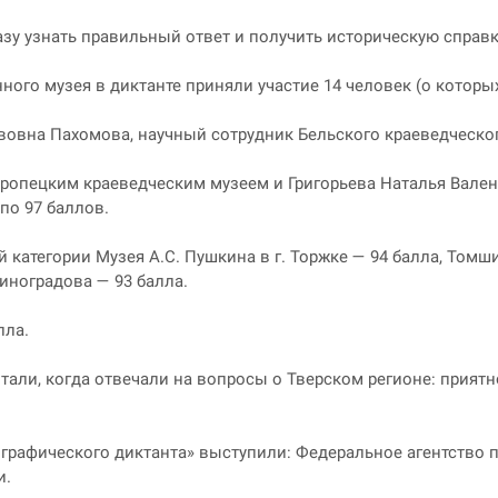
азу узнать правильный ответ и получить историческую справ
ного музея в диктанте приняли участие 14 человек (о которы
вовна Пахомова, научный сотрудник Бельского краеведческог
опецким краеведческим музеем и Григорьева Наталья Валент
по 97 баллов.
 категории Музея А.С. Пушкина в г. Торжке — 94 балла, Том
иноградова — 93 балла.
лла.
тали, когда отвечали на вопросы о Тверском регионе: прият
графического диктанта» выступили: Федеральное агентство 
и.