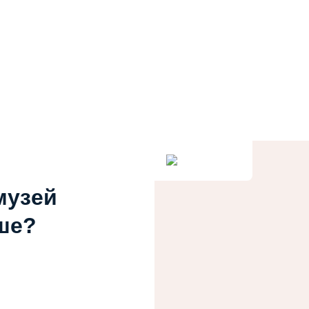
музей
ше?